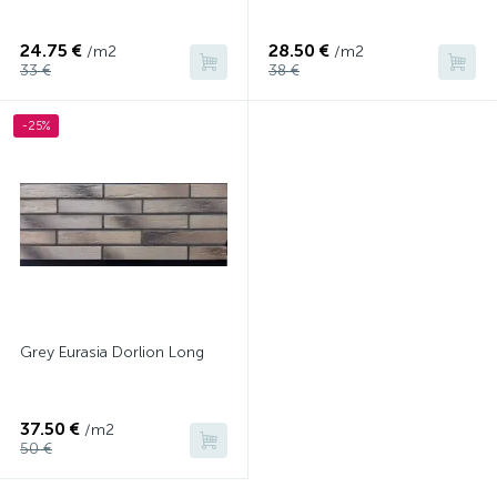
24.75 €
28.50 €
/m2
/m2
33 €
38 €
-25%
Grey Eurasia Dorlion Long
37.50 €
/m2
50 €