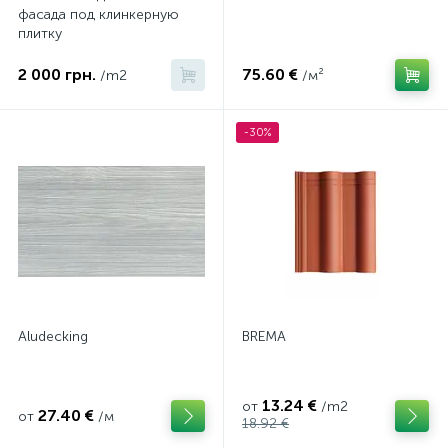
фасада под клинкерную
плитку
2 000 грн.
75.60 €
/m2
/м²
-30%
Aludecking
BREMA
13.24 €
от
/m2
27.40 €
от
/м
18.92 €