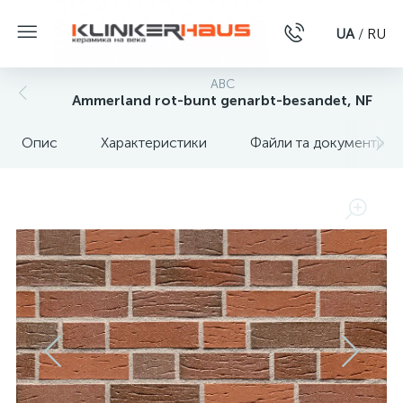
UA
/
RU
ABC
Ammerland rot-bunt genarbt-besandet, NF
Опис
Характеристики
Файли та документи
1