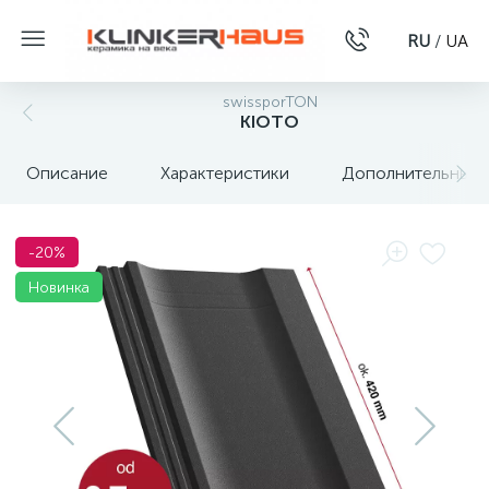
RU
/
UA
swissporTON
KIOTO
Описание
Характеристики
Дополнительные 
-20%
Новинка