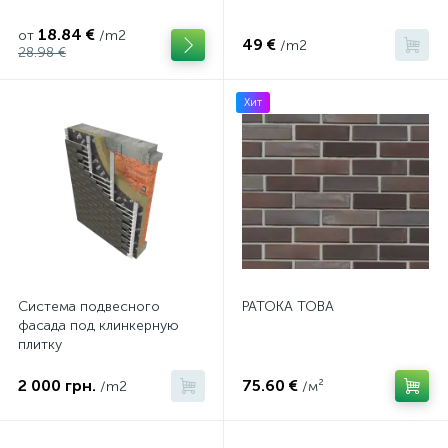
18.84 €
от
/m2
49 €
/m2
28.98 €
Хит
Система подвесного
PATOKA TOBA
фасада под клинкерную
плитку
2 000 грн.
75.60 €
/m2
/м²