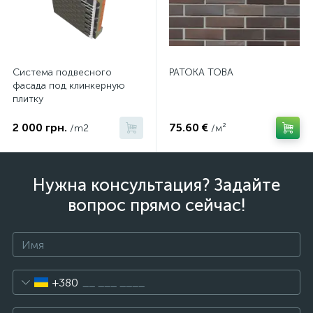
Система подвесного
PATOKA TOBA
фасада под клинкерную
плитку
2 000 грн.
75.60 €
/m2
/м²
Нужна консультация? Задайте
вопрос прямо сейчас!
+380