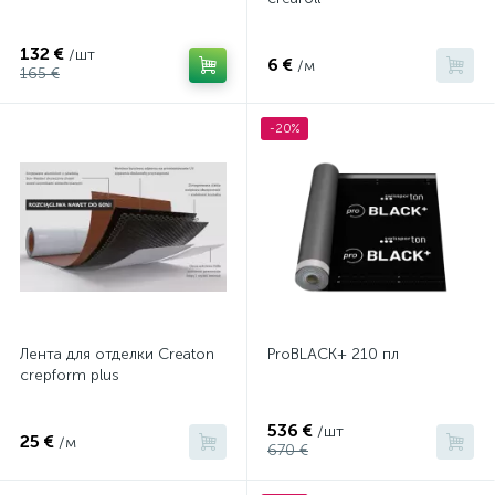
132 €
/шт
6 €
/м
165 €
-20%
Лента для отделки Сreaton
ProBLACK+ 210 пл
crepform plus
536 €
/шт
25 €
/м
670 €