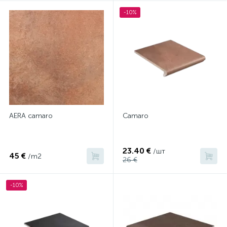
-10%
AERA camaro
Camaro
23.40 €
/шт
45 €
/m2
26 €
-10%