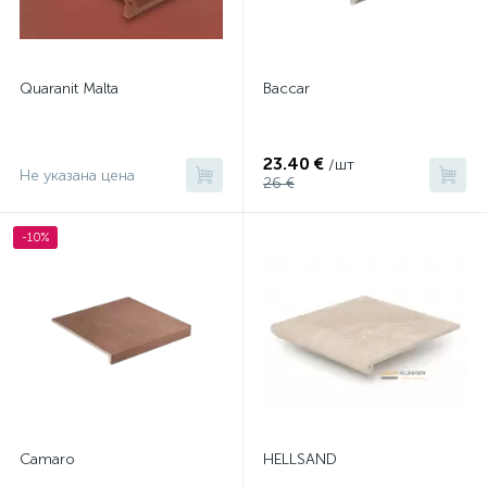
Quaranit Malta
Baccar
23.40 €
/шт
Не указана цена
26 €
-10%
Сamaro
HELLSAND