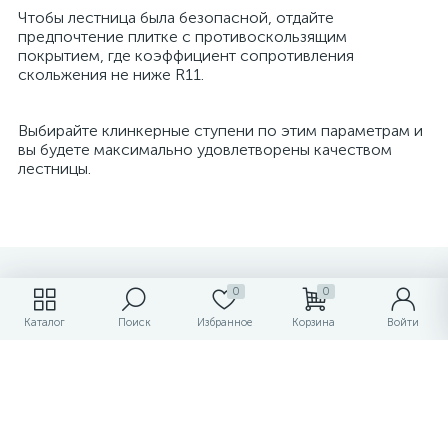
Чтобы лестница была безопасной, отдайте
предпочтение плитке с противоскользящим
покрытием, где коэффициент сопротивления
скольжения не ниже R11.
Выбирайте клинкерные ступени по этим параметрам и
вы будете максимально удовлетворены качеством
лестницы.
Персональные рекомендации
0
0
Каталог
Поиск
Избранное
Корзина
Войти
-35%
Хит