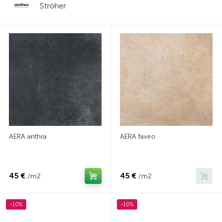
Ströher
AERA anthra
AERA faveo
45 €
45 €
/m2
/m2
-10%
-10%