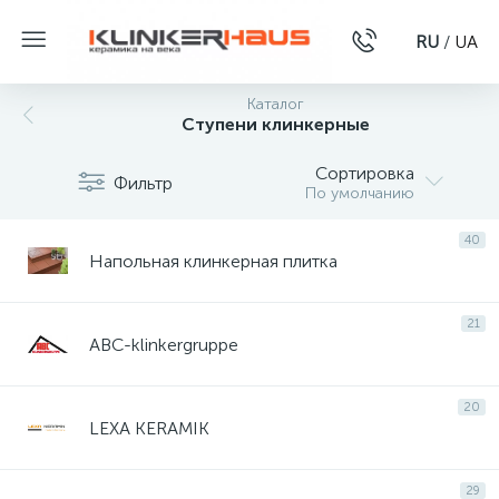
RU
/
UA
Каталог
Ступени клинкерные
Сортировка
Фильтр
По умолчанию
40
Напольная клинкерная плитка
21
ABC-klinkergruppe
20
LEXA KERAMIK
29