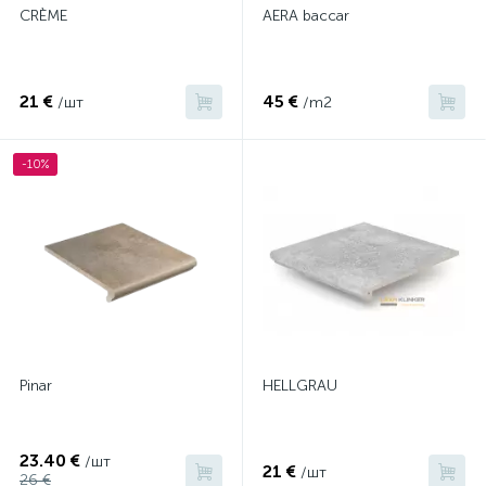
CRÈME
AERA baccar
21 €
45 €
/шт
/m2
-10%
Pinar
HELLGRAU
23.40 €
/шт
21 €
/шт
26 €