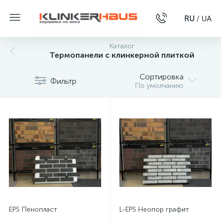
RU
/
UA
Каталог
Термопанели с клинкерной плиткой
Сортировка
Фильтр
По умолчанию
EPS Пенопласт
L-EPS Неопор графит