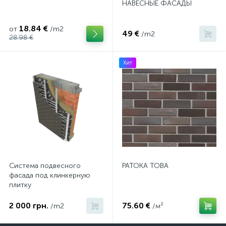
НАВЕСНЫЕ ФАСАДЫ
18.84 €
от
/m2
49 €
/m2
28.98 €
Хит
Система подвесного
PATOKA TOBA
фасада под клинкерную
плитку
2 000 грн.
75.60 €
/m2
/м²