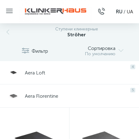
RU
/
UA
Ступени клинкерные
Ströher
Сортировка
Фильтр
По умолчанию
4
Aera Loft
5
Aera Florentine