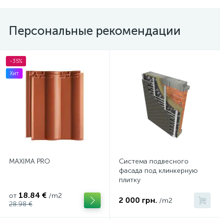
Персональные рекомендации
-35%
Хит
MAXIMA PRO
Система подвесного
фасада под клинкерную
плитку
18.84 €
от
/m2
2 000 грн.
/m2
28.98 €