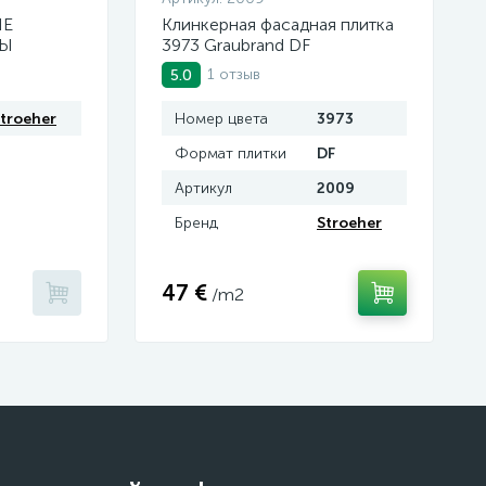
ЫЕ
Клинкерная фасадная плитка
ДЫ
3973 Graubrand DF
1 отзыв
5.0
troeher
Номер цвета
3973
Формат плитки
DF
Артикул
2009
Бренд
Stroeher
47 €
/m2