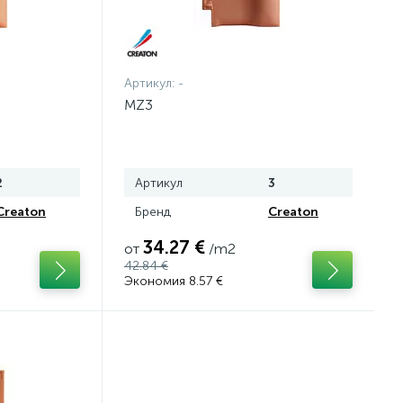
Артикул:
-
MZ3
2
Артикул
3
Creaton
Бренд
Creaton
34.27 €
от
/m2
42.84 €
Экономия 8.57 €