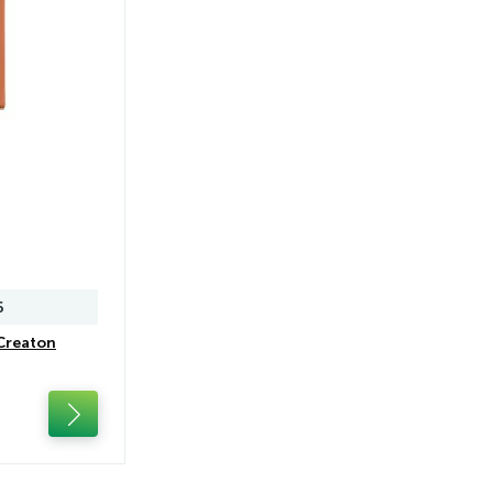
6
Creaton