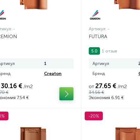
тикул:
-
Артикул:
-
REMION
FUTURA
1 отзыв
5.0
Артикул
1
Артикул
Бренд
Creaton
Бренд
30.16 €
27.65 €
/m2
от
/m2
.70 €
34.56 €
ономия 7.54 €
Экономия 6.91 €
0%
-20%