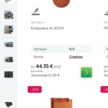
Артикул:
-
Ар
Бобровка KLASSIK
P
Артикул
6/1
Бренд
Creaton
44.35 €
от
/m2
от
55.44 €
37
Экономия 11.09 €
Эк
-20%
-2