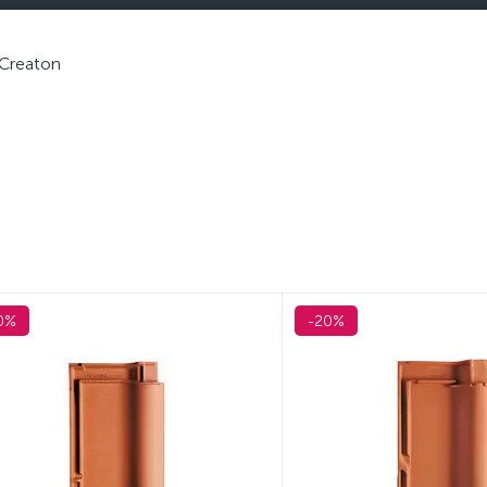
Creaton
0%
-20%