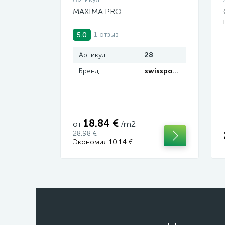
MAXIMA PRO
1 отзыв
5.0
Артикул
28
Бренд
swissporTON
18.84 €
от
/m2
28.98 €
Экономия 10.14 €