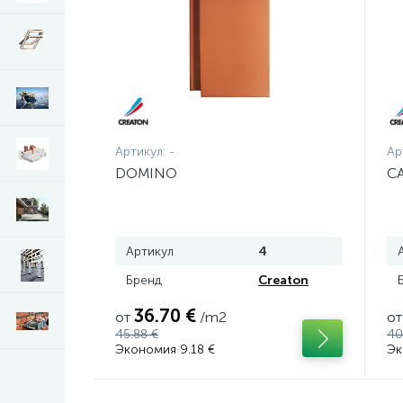
Артикул:
-
Ар
DOMINO
C
Артикул
4
Бренд
Creaton
36.70 €
от
/m2
от
45.88 €
40
Экономия 9.18 €
Эк