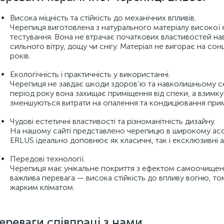
Висока міцність та стійкість до механічних впливів.
Черепиця виготовлена з натурального матеріалу високої я
тестування. Вона не втрачає початкових властивостей на
сильного вітру, дощу чи снігу. Матеріал не вигорає на сон
років.
Екологічність і практичність у використанні.
Черепиця не завдає шкоди здоров’ю та навколишньому сер
період року вона захищає приміщення від спеки, а взимк
зменшуються витрати на опалення та кондиціювання при
Чудові естетичні властивості та різноманітність дизайну.
На нашому сайті представлено черепицю в широкому асорт
ERLUS ідеально доповнює як класичні, так і ексклюзивні а
Передові технології.
Черепиця має унікальне покриття з ефектом самоочищенн
важлива перевага — висока стійкість до впливу вогню, то
жарким кліматом.
ереваги співпраці з нами