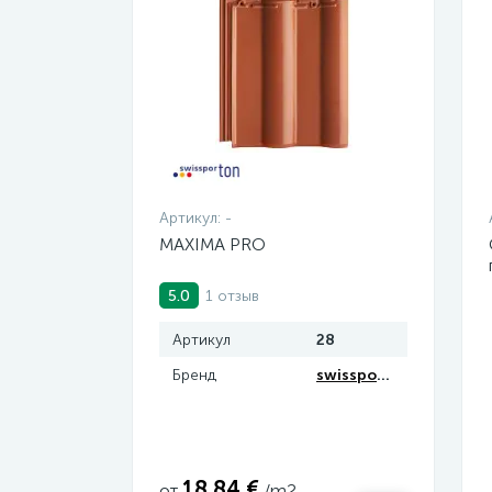
Артикул:
-
MAXIMA PRO
1 отзыв
5.0
Артикул
28
Бренд
swissporTON
18.84 €
от
/m2