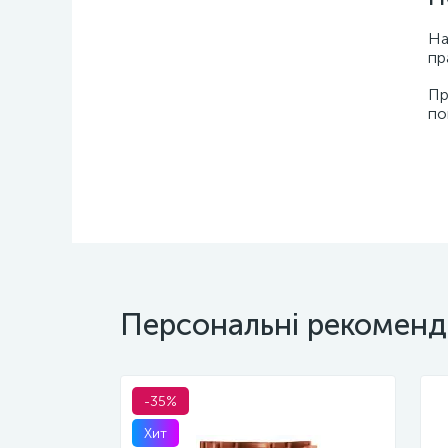
На
пр
Пр
по
Персональні рекоменд
-35%
Хит