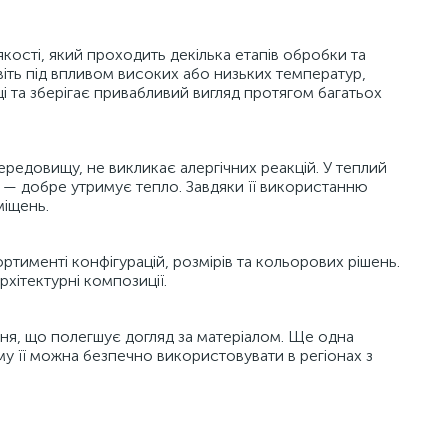
кості, який проходить декілька етапів обробки та
віть під впливом високих або низьких температур,
ці та зберігає привабливий вигляд протягом багатьох
едовищу, не викликає алергічних реакцій. У теплий
у — добре утримує тепло. Завдяки її використанню
міщень.
именті конфігурацій, розмірів та кольорових рішень.
рхітектурні композиції.
я, що полегшує догляд за матеріалом. Ще одна
му її можна безпечно використовувати в регіонах з