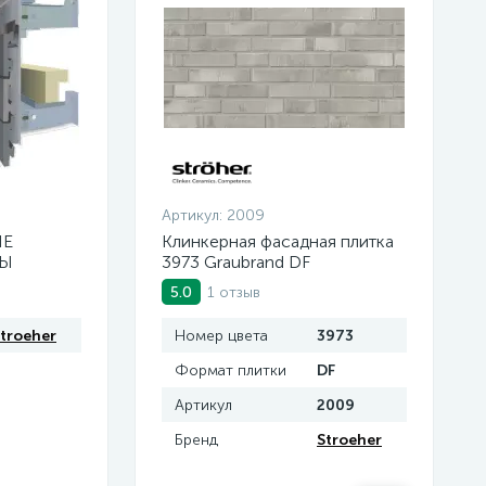
Артикул:
2009
ЫЕ
Клинкерная фасадная плитка
ДЫ
3973 Graubrand DF
1 отзыв
5.0
troeher
Номер цвета
3973
Формат плитки
DF
Артикул
2009
Бренд
Stroeher