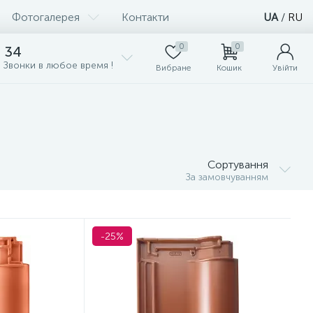
Фотогалерея
Контакти
UA
/
RU
0
0
 34
 Звонки в любое время !
Вибране
Кошик
Увійти
Сортування
За замовчуванням
-25%