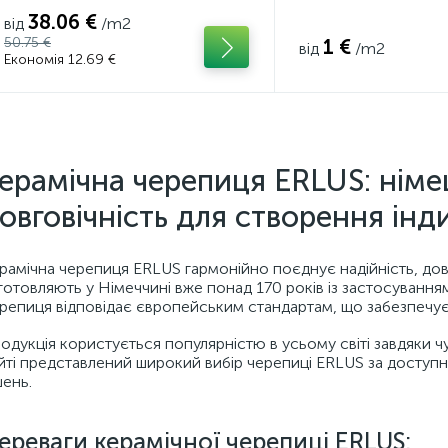
38.06 €
від
/m2
50.75 €
1 €
від
/m2
Економія 12.69 €
ерамічна черепиця ERLUS: німе
овговічність для створення інд
рамічна черепиця ERLUS гармонійно поєднує надійність, довг
готовляють у Німеччині вже понад 170 років із застосуванням
репиця відповідає європейським стандартам, що забезпечує ї
одукція користується популярністю в усьому світі завдяки
йті представлений широкий вибір черепиці ERLUS за доступ
шень.
ереваги керамічної черепиці ERLUS: