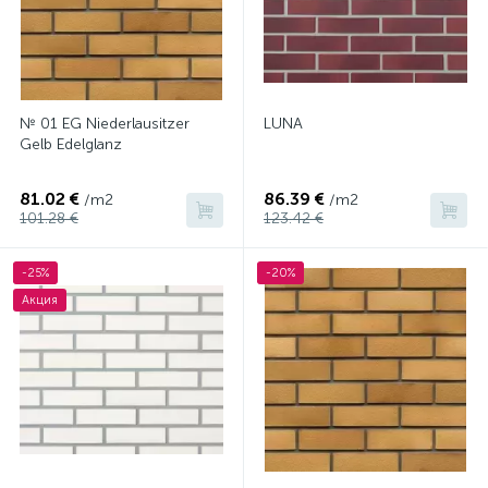
№ 01 EG Niederlausitzer
LUNA
Gelb Edelglanz
81.02 €
86.39 €
/m2
/m2
101.28 €
123.42 €
-25%
-20%
Акция