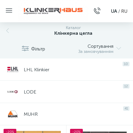
UA
/
RU
Каталог
Клінкерна цегла
Сортування
Фільтр
За замовчуванням
10
LHL Klinkier
12
LODE
41
MUHR
-20%
-20%