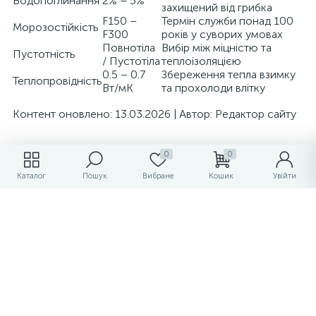
Водопоглинання
2% – 5%
захищений від грибка
F150 –
Термін служби понад 100
Морозостійкість
F300
років у суворих умовах
Повнотіла
Вибір між міцністю та
Пустотність
/ Пустотіла
теплоізоляцією
0.5 – 0.7
Збереження тепла взимку
Теплопровідність
Вт/мК
та прохолоди влітку
Контент оновлено: 13.03.2026 | Автор: Редактор сайту
0
0
Каталог
Пошук
Вибране
Кошик
Увійти
Персональні рекомендації
-35%
Хит