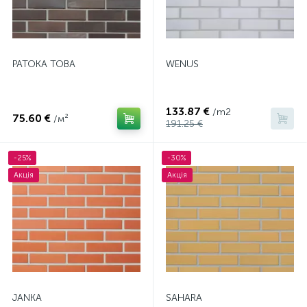
PATOKA TOBA
WENUS
133.87 €
/m2
75.60 €
/м²
191.25 €
-25%
-30%
Акція
Акція
JANKA
SAHARA