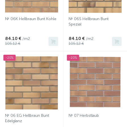
№ 06К Hellbraun Bunt Kohle
№ 06S Hellbraun Bunt
Spezial
84.10 €
84.10 €
/m2
/m2
105.12 €
105.12 €
-20%
-20%
№ 06 EG Hellbraun Bunt
№ 07 Herbstlaub
Edelglanz