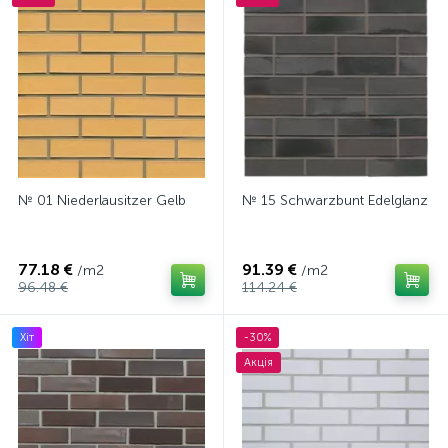
№ 01 Niederlausitzer Gelb
№ 15 Schwarzbunt Edelglanz
77.18 €
91.39 €
/m2
/m2
96.48 €
114.24 €
Хіт
-30%
Акція