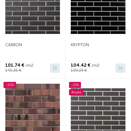
CARBON
KRYPTON
101.74 €
104.42 €
/m2
/m2
145.35 €
139.23 €
-20%
-25%
Акция