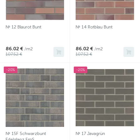
№ 12 Blaurot Bunt
№ 14 Rotblau Bunt
86.02 €
86.02 €
/m2
/m2
107.52 €
107.52 €
-20%
-20%
№ 15F Schwarzbunt
№ 17 Javagrün
Edelglanz FmS