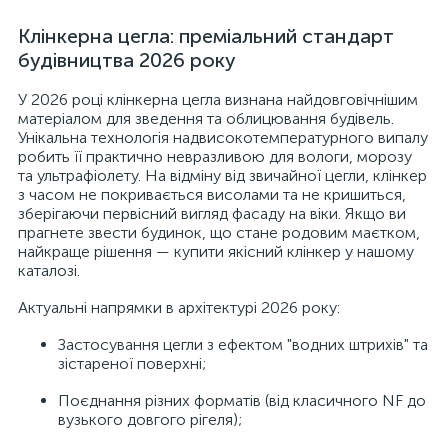
Клінкерна цегла: преміальний стандарт
будівництва 2026 року
У 2026 році клінкерна цегла визнана найдовговічнішим
матеріалом для зведення та облицювання будівель.
Унікальна технологія надвисокотемпературного випалу
робить її практично невразливою для вологи, морозу
та ультрафіолету. На відміну від звичайної цегли, клінкер
з часом не покривається висолами та не кришиться,
зберігаючи первісний вигляд фасаду на віки. Якщо ви
прагнете звести будинок, що стане родовим маєтком,
найкраще рішення — купити якісний клінкер у нашому
каталозі.
Актуальні напрямки в архітектурі 2026 року:
Застосування цегли з ефектом "водних штрихів" та
зістареної поверхні;
Поєднання різних форматів (від класичного NF до
вузького довгого рігеля);