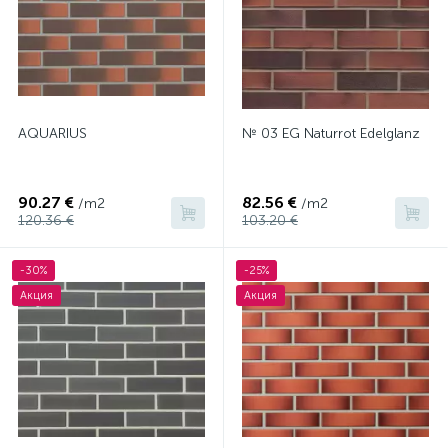
AQUARIUS
№ 03 EG Naturrot Edelglanz
90.27 €
82.56 €
/m2
/m2
120.36 €
103.20 €
-30%
-25%
Акция
Акция