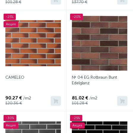
101.28 €
137.70 €
-25%
-20%
Акция
CAMELEO
№ 04 EG Rotbraun Bunt
Edelglanz
90.27 €
81.02 €
/m2
/m2
120.36 €
101.28 €
-30%
-25%
Акция
Акция