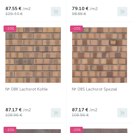
87.55 €
79.10 €
/m2
/m2
109.44 €
98.88 €
-20%
-20%
№ 08К Lachsrot Kohle
№ 08S Lachsrot Spezial
87.17 €
87.17 €
/m2
/m2
108.96 €
108.96 €
-20%
-20%