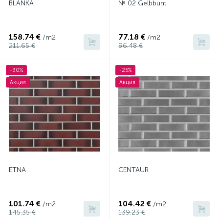
BLANKA
№ 02 Gelbbunt
158.74 €
77.18 €
/m2
/m2
211.65 €
96.48 €
-30%
-25%
Акция
Акция
ETNA
CENTAUR
101.74 €
104.42 €
/m2
/m2
145.35 €
139.23 €