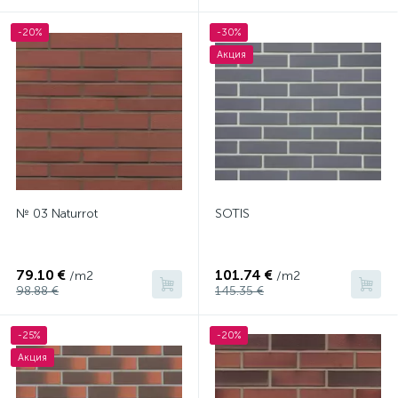
-20%
-30%
Акция
№ 03 Naturrot
SOTIS
79.10 €
101.74 €
/m2
/m2
98.88 €
145.35 €
-25%
-20%
Акция