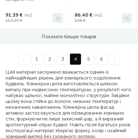
91.39 €
86.40 €
/m2
/m2
114.24 €
108 €
Показати більше товарів
1
2
3
4
5
6
Цей матеріал заслужено вважається одним із
найнадійніших рішень для зовнішнього оздоблення
будівель. Клінкерна цегла виготовляється шляхом
випалу при надвисоких температурах, у результаті чого
набуває щільної, майже монолітної структури. Завдяки
цьому вона стійка до вологи, низьких температур і
механічних навантажень. Клінкерна цегла фасад
активно застосовується для облицювання зовнішніх
стін, формуючи не лише захисний шар, а й виразний
архітектурний образ будівлі. Навіть після багатьох років
експлуатації матеріал зберігає форму, колір і охайний
зовнішній вигляд без складного догляду.