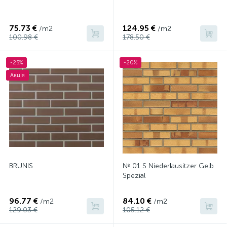
75.73 €
124.95 €
/m2
/m2
100.98 €
178.50 €
-25%
-20%
Акція
BRUNIS
№ 01 S Niederlausitzer Gelb
Spezial
96.77 €
84.10 €
/m2
/m2
129.03 €
105.12 €