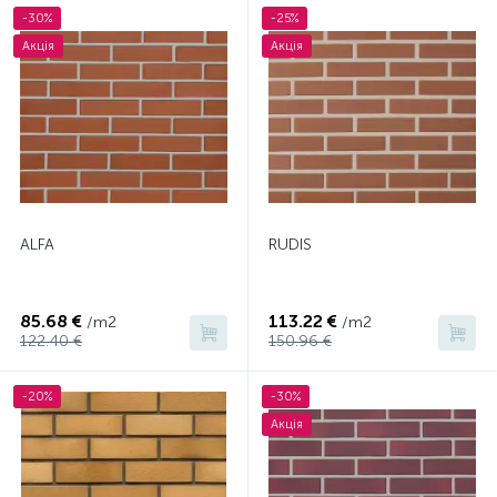
-30%
-25%
Акція
Акція
ALFA
RUDIS
85.68 €
113.22 €
/m2
/m2
122.40 €
150.96 €
-20%
-30%
Акція