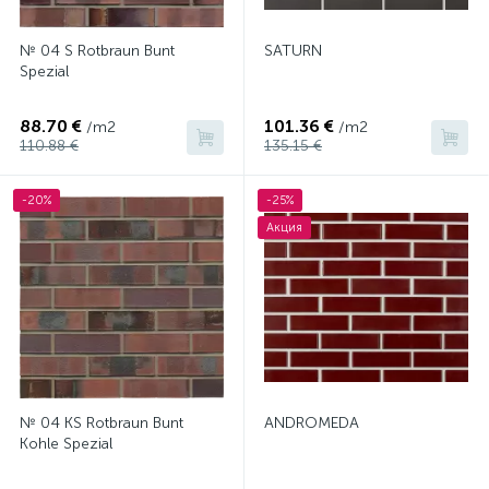
№ 04 S Rotbraun Bunt
SATURN
Spezial
88.70 €
101.36 €
/m2
/m2
110.88 €
135.15 €
-20%
-25%
Акция
№ 04 KS Rotbraun Bunt
ANDROMEDA
Kohle Spezial