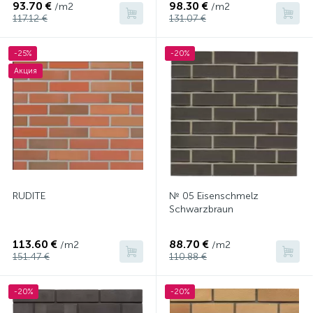
93.70 €
98.30 €
/m2
/m2
117.12 €
131.07 €
-25%
-20%
Акция
RUDITE
№ 05 Eisenschmelz
Schwarzbraun
113.60 €
88.70 €
/m2
/m2
151.47 €
110.88 €
-20%
-20%