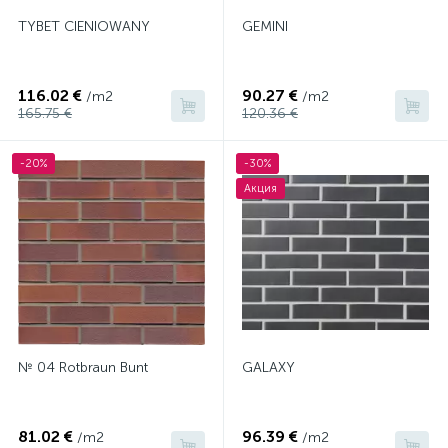
TYBET CIENIOWANY
GEMINI
116.02 €
90.27 €
/m2
/m2
165.75 €
120.36 €
-20%
-30%
Акция
№ 04 Rotbraun Bunt
GALAXY
81.02 €
96.39 €
/m2
/m2