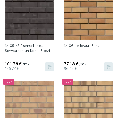
№ 05 KS Eisenschmelz
№ 06 Hellbraun Bunt
Schwarzbraun Kohle Spezial
101.38 €
77.18 €
/m2
/m2
126.72 €
96.48 €
-20%
-20%