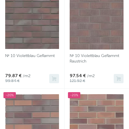
№ 10 Violettblau Geflammt
№ 10 Violettblau Geflammt
Raustrich
79.87 €
97.54 €
/m2
/m2
99.84 €
121.92 €
-20%
-20%