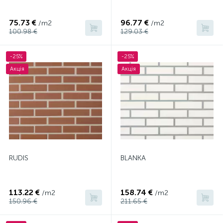
75.73 €
96.77 €
/m2
/m2
100.98 €
129.03 €
-25%
-25%
Акція
Акція
RUDIS
BLANKA
113.22 €
158.74 €
/m2
/m2
150.96 €
211.65 €