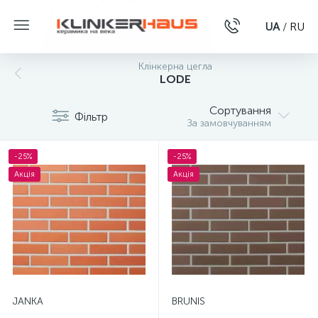
UA
/
RU
Клінкерна цегла
LODE
Сортування
Фільтр
За замовчуванням
-25%
-25%
Акція
Акція
JANKA
BRUNIS