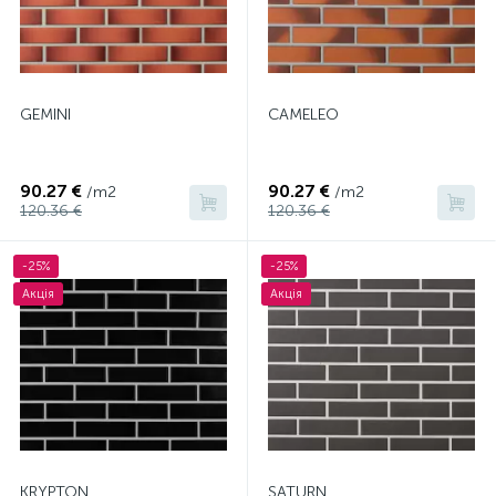
GEMINI
CAMELEO
90.27 €
90.27 €
/m2
/m2
120.36 €
120.36 €
-25%
-25%
Акція
Акція
KRYPTON
SATURN