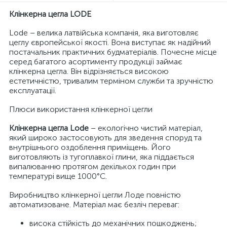
Клінкерна цегла LODE
Lode – велика латвійська компанія, яка виготовляє
цеглу європейської якості. Вона виступає як надійний
постачальник практичних будматеріалів. Почесне місце
серед багатого асортименту продукції займає
клінкерна цегла. Він відрізняється високою
естетичністю, тривалим терміном служби та зручністю
експлуатації.
Плюси використання клінкерної цегли
Клінкерна цегла Lode
– екологічно чистий матеріал,
який широко застосовують для зведення споруд та
внутрішнього оздоблення приміщень. Його
виготовляють із тугоплавкої глини, яка піддається
випалюванню протягом декількох годин при
температурі вище 1000°С.
Виробництво клінкерної цегли Лоде повністю
автоматизоване. Матеріал має безліч переваг:
висока стійкість до механічних пошкоджень;