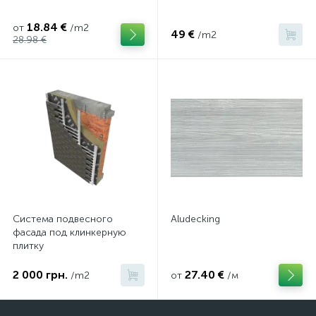
18.84 €
от
/m2
49 €
/m2
28.98 €
Система подвесного
Aludecking
фасада под клинкерную
плитку
2 000 грн.
27.40 €
/m2
от
/м