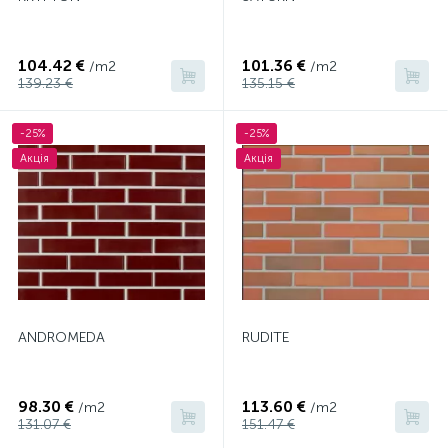
104.42 €
101.36 €
/m2
/m2
139.23 €
135.15 €
-25%
-25%
Акція
Акція
ANDROMEDA
RUDITE
98.30 €
113.60 €
/m2
/m2
131.07 €
151.47 €