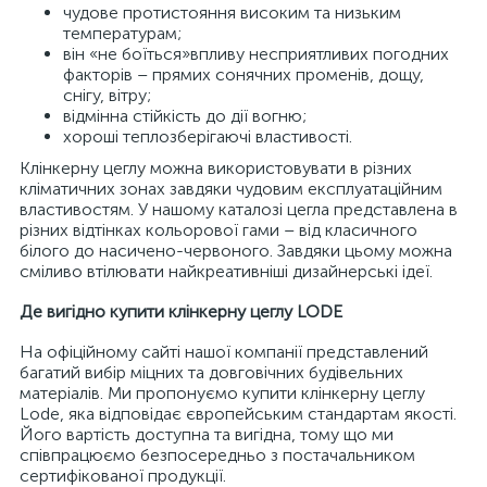
чудове протистояння високим та низьким
температурам;
він «не боїться»впливу несприятливих погодних
факторів – прямих сонячних променів, дощу,
снігу, вітру;
відмінна стійкість до дії вогню;
хороші теплозберігаючі властивості.
Клінкерну цеглу можна використовувати в різних
кліматичних зонах завдяки чудовим експлуатаційним
властивостям. У нашому каталозі цегла представлена в
різних відтінках кольорової гами – від класичного
білого до насичено-червоного. Завдяки цьому можна
сміливо втілювати найкреативніші дизайнерські ідеї.
Де вигідно купити клінкерну цеглу LODE
На офіційному сайті нашої компанії представлений
багатий вибір міцних та довговічних будівельних
матеріалів. Ми пропонуємо купити клінкерну цеглу
Lode, яка відповідає європейським стандартам якості.
Його вартість доступна та вигідна, тому що ми
співпрацюємо безпосередньо з постачальником
сертифікованої продукції.