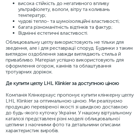
висока стійкість до негативного впливу
ультрафіолету, вологи, вітру та коливань
температур;
чудові тепло- та шумоізоляційні властивості;
багата різноманітність відтінків та фактур;
Відмінні естетичні властивості.
Облицювальну цеглу використовують не тільки для
зведення, але і для реставрації споруд. Будинки з таким
виглядом оздоблення завжди виглядають стильа й
привабливо. Матеріал успішно використовують для
оформлення огорож, камінів та облаштування
тротуарних доріжок.
Де купити цеглу LHL Klinkier за доступною ціною
Компанія Клінкерхаус пропонує купити клінкерну цеглу
LHL Klinkier за оптимальною ціною. Ми реалізуємо
продукцію перевіреної якості зі швидкою доставкою
до будь-якого куточку України. У нашому віртуальному
каталозі представлені різні моделі облицювальної
цеглини з наочними фото та детальними описами
характеристик виробів.