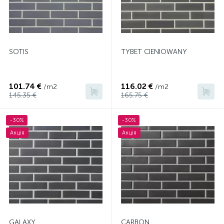
SOTIS
TYBET CIENIOWANY
101.74 €
116.02 €
/m2
/m2
145.35 €
165.75 €
-30%
-30%
Акція
Акція
GALAXY
CARBON