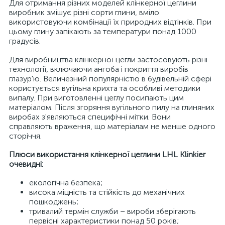
Для отримання різних моделей клінкерної цеглини
виробник змішує різні сорти глини, вміло
використовуючи комбінації їх природних відтінків. При
цьому глину запікають за температури понад 1000
градусів.
Для виробництва клінкерної цегли застосовують різні
технології, включаючи ангоба і покриття виробів
глазур'ю. Величезний популярністю в будівельній сфері
користується вугільна крихта та особливі методики
випалу. При виготовленні цеглу посипають цим
матеріалом. Після згоряння вугільного пилу на глиняних
виробах з'являються специфічні мітки. Вони
справляють враження, що матеріалам не менше одного
сторіччя.
Плюси використання клінкерної цеглини LHL Klinkier
очевидні:
екологічна безпека;
висока міцність та стійкість до механічних
пошкоджень;
тривалий термін служби – вироби зберігають
первісні характеристики понад 50 років;