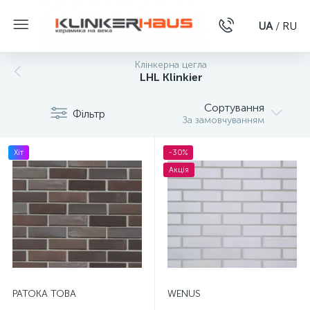
UA
/
RU
Клінкерна цегла
LHL Klinkier
Сортування
Фільтр
За замовчуванням
Хіт
-30%
Акція
PATOKA TOBA
WENUS