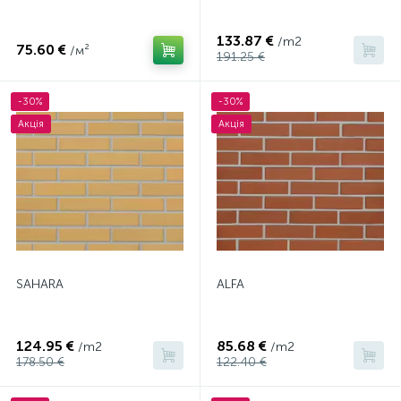
133.87 €
/m2
75.60 €
/м²
191.25 €
-30%
-30%
Акція
Акція
SAHARA
ALFA
124.95 €
85.68 €
/m2
/m2
178.50 €
122.40 €