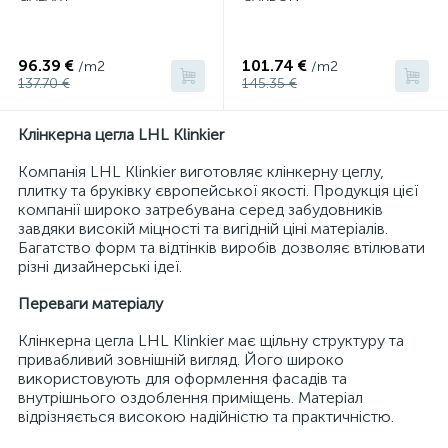
96.39 €
101.74 €
/m2
/m2
137.70 €
145.35 €
Клінкерна цегла LHL Klinkier
Компанія LHL Klinkier виготовляє клінкерну цеглу,
плитку та бруківку європейської якості. Продукція цієї
компанії широко затребувана серед забудовників
завдяки високій міцності та вигідній ціні матеріалів.
Багатство форм та відтінків виробів дозволяє втілювати
різні дизайнерські ідеї.
Переваги матеріалу
Клінкерна цегла LHL Klinkier має щільну структуру та
привабливий зовнішній вигляд. Його широко
використовують для оформлення фасадів та
внутрішнього оздоблення приміщень. Матеріал
відрізняється високою надійністю та практичністю.