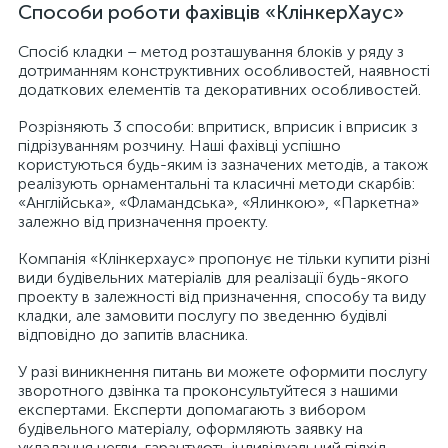
Способи роботи фахівців «КлінкерХаус»
Спосіб кладки – метод розташування блоків у ряду з
дотриманням конструктивних особливостей, наявності
додаткових елементів та декоративних особливостей.
Розрізняють 3 способи: впритиск, вприсик і вприсик з
підрізуванням розчину. Наші фахівці успішно
користуються будь-яким із зазначених методів, а також
реалізують орнаментальні та класичні методи скарбів:
«Англійська», «Фламандська», «Ялинкою», «Паркетна»
залежно від призначення проекту.
Компанія «Клінкерхаус» пропонує не тільки купити різні
види будівельних матеріалів для реалізації будь-якого
проекту в залежності від призначення, способу та виду
кладки, але замовити послугу по зведенню будівлі
відповідно до запитів власника.
У разі виникнення питань ви можете оформити послугу
зворотного дзвінка та проконсультуйтеся з нашими
експертами. Експерти допомагають з вибором
будівельного матеріалу, оформляють заявку на
укладання цегли, гарантують індивідуальний підхід,