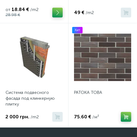
18.84 €
от
/m2
49 €
/m2
28.98 €
Хит
Система подвесного
PATOKA TOBA
фасада под клинкерную
плитку
2 000 грн.
75.60 €
/m2
/м²