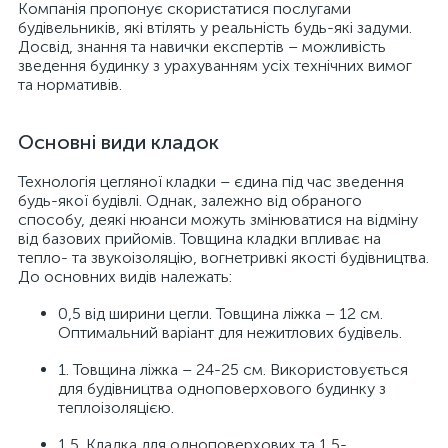
Компанія пропонує скористатися послугами
будівельників, які втілять у реальність будь-які задуми.
Досвід, знання та навички експертів – можливість
зведення будинку з урахуванням усіх технічних вимог
та нормативів.
Основні види кладок
Технологія цегляної кладки – єдина під час зведення
будь-якої будівлі. Однак, залежно від обраного
способу, деякі нюанси можуть змінюватися на відміну
від базових прийомів. Товщина кладки впливає на
тепло- та звукоізоляцію, вогнетривкі якості будівництва.
До основних видів належать:
0,5 від ширини цегли. Товщина ліжка – 12 см.
Оптимальний варіант для нежитлових будівель.
1. Товщина ліжка – 24-25 см. Використовується
для будівництва одноповерхового будинку з
теплоізоляцією.
1,5. Кладка для одноповерхових та 1,5-