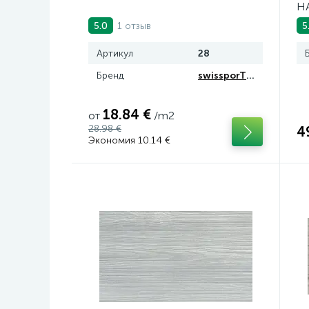
Н
1 отзыв
5.0
5
Артикул
28
Бренд
swissporTON
18.84 €
от
/m2
28.98 €
4
Экономия 10.14 €