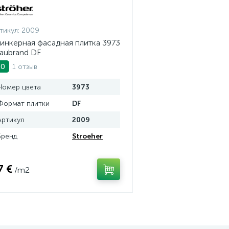
тикул:
2009
инкерная фасадная плитка 3973
aubrand DF
1 отзыв
.0
Номер цвета
3973
Формат плитки
DF
Артикул
2009
Бренд
Stroeher
7 €
/m2