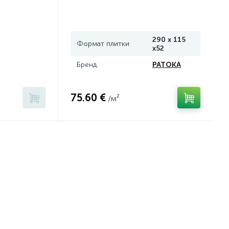
290 х 115
Формат плитки
х52
Бренд
PATOKA
75.60 €
/м²