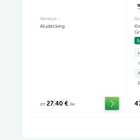
Артикул:
-
Ар
Aludecking
Кл
Gr
5
27.40 €
4
от
/м