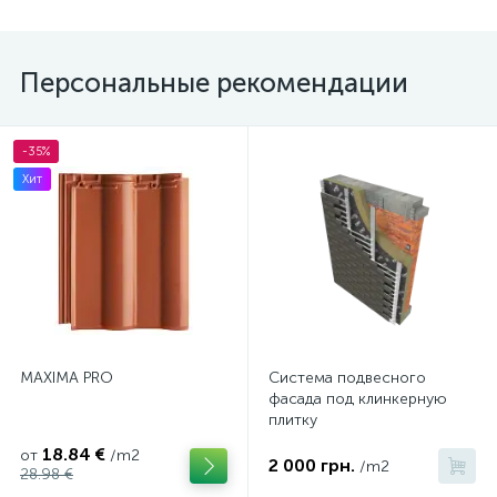
Персональные рекомендации
-35%
Хит
MAXIMA PRO
Система подвесного
фасада под клинкерную
плитку
18.84 €
от
/m2
2 000 грн.
/m2
28.98 €