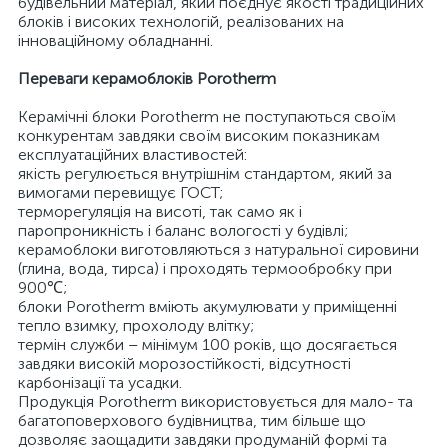
будівельний матеріал, який поєднує якості традиційних
блоків і високих технологій, реалізованих на
інноваційному обладнанні.
Переваги керамоблоків Porotherm
Керамічні блоки Porotherm не поступаються своїм
конкурентам завдяки своїм високим показникам
експлуатаційних властивостей:
якість регулюється внутрішнім стандартом, який за
вимогами перевищує ГОСТ;
терморегуляція на висоті, так само як і
паропроникність і баланс вологості у будівлі;
керамоблоки виготовляються з натуральної сировини
(глина, вода, тирса) і проходять термообробку при
900℃;
блоки Porotherm вміють акумулювати у приміщенні
тепло взимку, прохолоду влітку;
термін служби – мінімум 100 років, що досягається
завдяки високій морозостійкості, відсутності
карбонізації та усадки.
Продукція Porotherm використовується для мало- та
багатоповерхового будівництва, тим більше що
дозволяє заощадити завдяки продуманій формі та