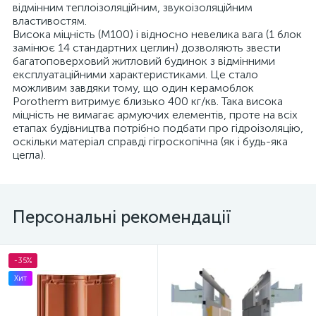
відмінним теплоізоляційним, звукоізоляційним
властивостям.
Висока міцність (М100) і відносно невелика вага (1 блок
замінює 14 стандартних цеглин) дозволяють звести
багатоповерховий житловий будинок з відмінними
експлуатаційними характеристиками. Це стало
можливим завдяки тому, що один керамоблок
Porotherm витримує близько 400 кг/кв. Така висока
міцність не вимагає армуючих елементів, проте на всіх
етапах будівництва потрібно подбати про гідроізоляцію,
оскільки матеріал справді гігроскопічна (як і будь-яка
цегла).
Персональні рекомендації
-35%
Хит