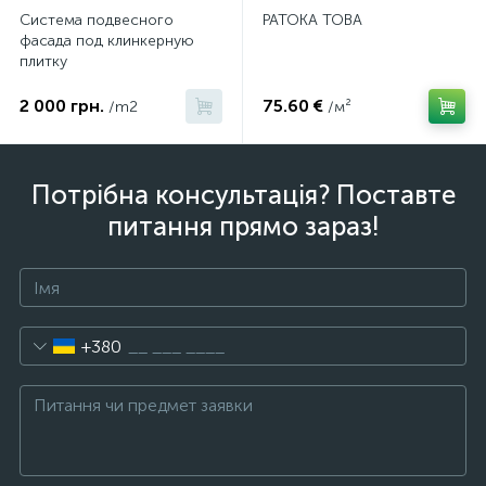
Система подвесного
PATOKA TOBA
фасада под клинкерную
плитку
2 000 грн.
75.60 €
/m2
/м²
Потрібна консультація? Поставте
питання прямо зараз!
+380