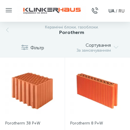
UA
/
RU
Керамічні блоки, газоблоки.
Porotherm
Сортування
Фільтр
За замовчуванням
Porotherm 38 P+W
Porotherm 8 P+W